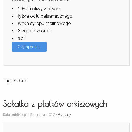
• 2 łyżki oliwy z oliwek
• łyżka octu balsamicznego
• łyżka syropu malinowego
• 3 ząbki czosnku
• sól
Czytaj dalej…
Tagi:
Sałatki
Sałatka z płatków orkiszowych
Data publikacji: 23 sierpnia, 2012 -
Przepisy