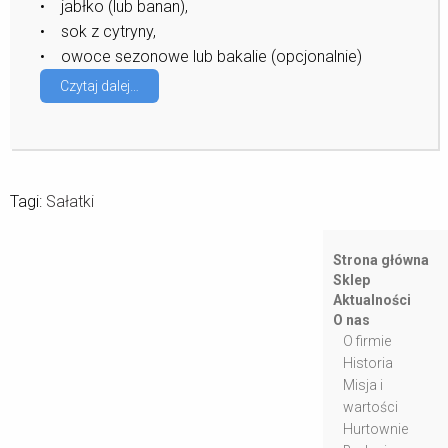
• jabłko (lub banan),
• sok z cytryny,
• owoce sezonowe lub bakalie (opcjonalnie)
Czytaj dalej…
Tagi:
Sałatki
Strona główna
Sklep
Aktualności
O nas
O firmie
Historia
Misja i
wartości
Hurtownie