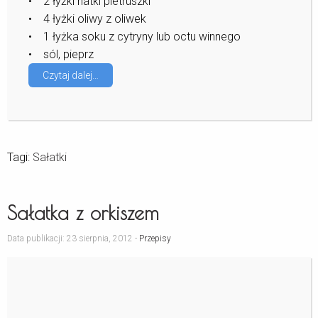
• 2 łyżki natki pietruszki
• 4 łyżki oliwy z oliwek
• 1 łyżka soku z cytryny lub octu winnego
• sól, pieprz
Czytaj dalej…
Tagi:
Sałatki
Sałatka z orkiszem
Data publikacji: 23 sierpnia, 2012 -
Przepisy