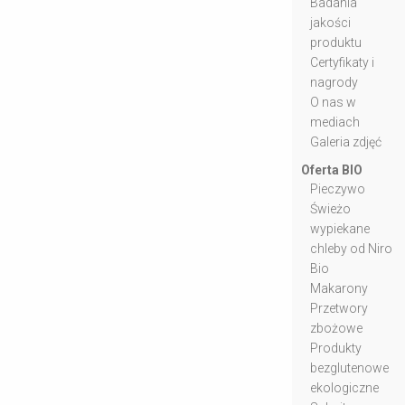
Badania
jakości
produktu
Certyfikaty i
nagrody
O nas w
mediach
Galeria zdjęć
Oferta BIO
Pieczywo
Świeżo
wypiekane
chleby od Niro
Bio
Makarony
Przetwory
zbożowe
Produkty
bezglutenowe
ekologiczne