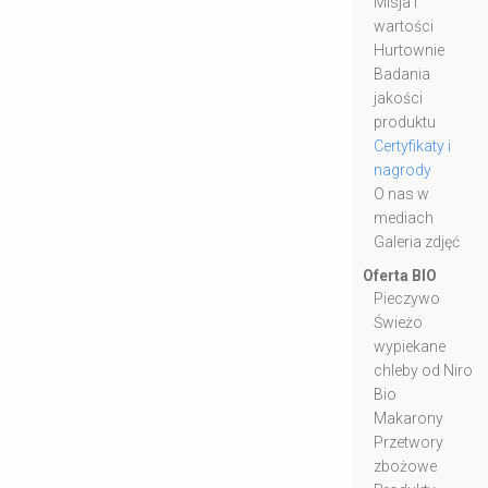
Misja i
wartości
Hurtownie
Badania
jakości
produktu
Certyfikaty i
nagrody
O nas w
mediach
Galeria zdjęć
Oferta BIO
Pieczywo
Świeżo
wypiekane
chleby od Niro
Bio
Makarony
Przetwory
zbożowe