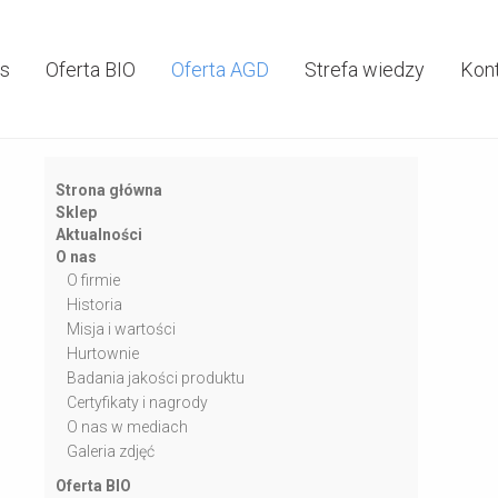
as
Oferta BIO
Oferta AGD
Strefa wiedzy
Kon
Strona główna
Sklep
Aktualności
O nas
O firmie
Historia
Misja i wartości
Hurtownie
Badania jakości produktu
Certyfikaty i nagrody
O nas w mediach
Galeria zdjęć
Oferta BIO