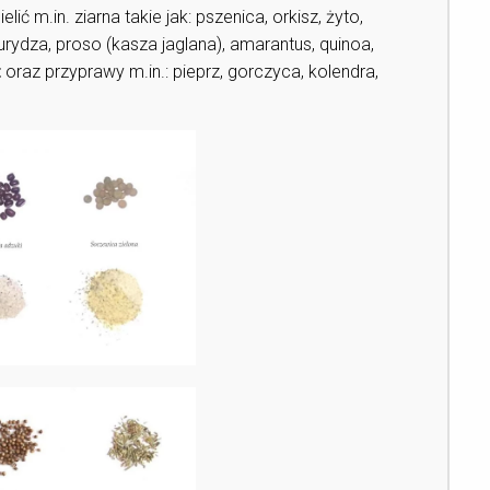
 m.in. ziarna takie jak: pszenica, orkisz, żyto,
urydza, proso (kasza jaglana), amarantus, quinoa,
t
oraz przyprawy m.in.: pieprz, gorczyca, kolendra,