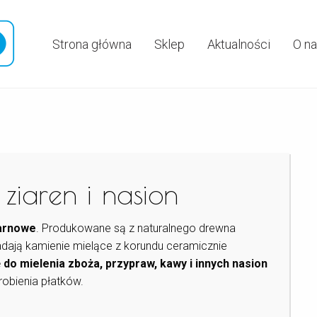
Strona główna
Sklep
Aktualności
O n
ziaren i nasion
arnowe
. Produkowane są z naturalnego drewna
ają kamienie mielące z korundu ceramicznie
ę
do mielenia zboża, przypraw, kawy i innych nasion
robienia płatków.