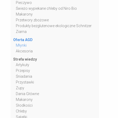
Pieczywo
Świeżo wypiekane chleby od Niro Bio
Makarony
Przetwory zbożowe
Produkty bezglutenowe ekologiczne Schnitzer
Ziarna
Oferta AGD
Młynki
Akcesoria
Strefa wiedzy
Artykuły
Przepisy
Śniadania
Przystawki
Zupy
Dania Główne
Makarony
Słodkości
Chleby
Sałatki