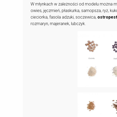
W młynkach w zależności od modelu można mielić
owies, jęczmień, płaskurka, samopsza, ryż, kuk
cieciorka, fasola adzuki, soczewica,
ostropes
rozmaryn, majeranek, lubczyk.