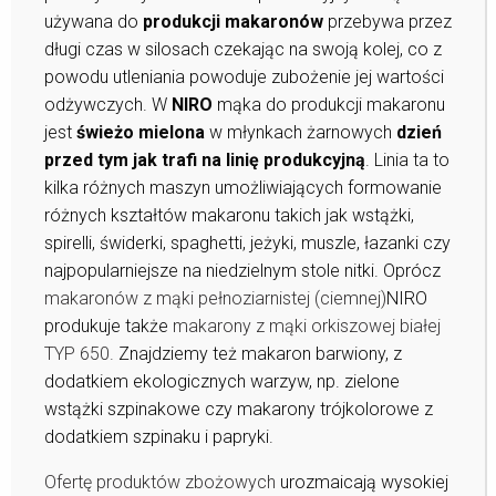
używana do
produkcji makaronów
przebywa przez
długi czas w silosach czekając na swoją kolej, co z
powodu utleniania powoduje zubożenie jej wartości
odżywczych. W
NIRO
mąka do produkcji makaronu
jest
świeżo mielona
w młynkach żarnowych
dzień
przed tym jak trafi na linię produkcyjną
. Linia ta to
kilka różnych maszyn umożliwiających formowanie
różnych kształtów makaronu takich jak wstążki,
spirelli, świderki, spaghetti, jeżyki, muszle, łazanki czy
najpopularniejsze na niedzielnym stole nitki. Oprócz
makaronów z mąki pełnoziarnistej (ciemnej)
NIRO
produkuje także
makarony z mąki orkiszowej białej
TYP 650.
Znajdziemy też makaron barwiony, z
dodatkiem ekologicznych warzyw, np. zielone
wstążki szpinakowe czy makarony trójkolorowe z
dodatkiem szpinaku i papryki.
Ofertę produktów zbożowych
urozmaicają wysokiej