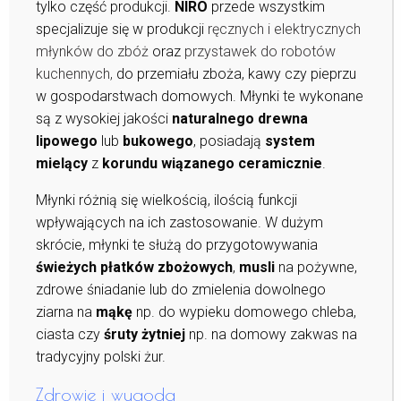
tylko część produkcji.
NIRO
przede wszystkim
specjalizuje się w produkcji
ręcznych i elektrycznych
młynków do zbóż
oraz
przystawek do robotów
kuchennych,
do przemiału zboża, kawy czy pieprzu
w gospodarstwach domowych. Młynki te wykonane
są z wysokiej jakości
naturalnego drewna
lipowego
lub
bukowego
, posiadają
system
mielący
z
korundu wiązanego ceramicznie
.
Młynki różnią się wielkością, ilością funkcji
wpływających na ich zastosowanie. W dużym
skrócie, młynki te służą do przygotowywania
świeżych płatków zbożowych
,
musli
na pożywne,
zdrowe śniadanie lub do zmielenia dowolnego
ziarna na
mąkę
np. do wypieku domowego chleba,
ciasta czy
śruty żytniej
np. na domowy zakwas na
tradycyjny polski żur.
Zdrowie i wygoda