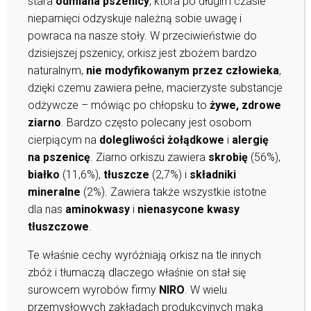
stara
odmiana pszenicy
, która po długim czasie
niepamięci odzyskuje należną sobie uwagę i
powraca na nasze stoły. W przeciwieństwie do
dzisiejszej pszenicy, orkisz jest zbożem bardzo
naturalnym,
nie modyfikowanym przez człowieka
,
dzięki czemu zawiera pełne, macierzyste substancje
odżywcze – mówiąc po chłopsku to
żywe, zdrowe
ziarno
. Bardzo często polecany jest osobom
cierpiącym na
dolegliwości żołądkowe
i
alergię
na pszenicę
. Ziarno orkiszu zawiera
skrobię
(56%),
białko
(11,6%),
tłuszcze
(2,7%) i
składniki
mineralne
(2%). Zawiera także wszystkie istotne
dla nas
aminokwasy
i
nienasycone kwasy
tłuszczowe
.
Te właśnie cechy wyróżniają orkisz na tle innych
zbóż i tłumaczą dlaczego właśnie on stał się
surowcem wyrobów firmy
NIRO
. W wielu
przemysłowych zakładach produkcyjnych mąka