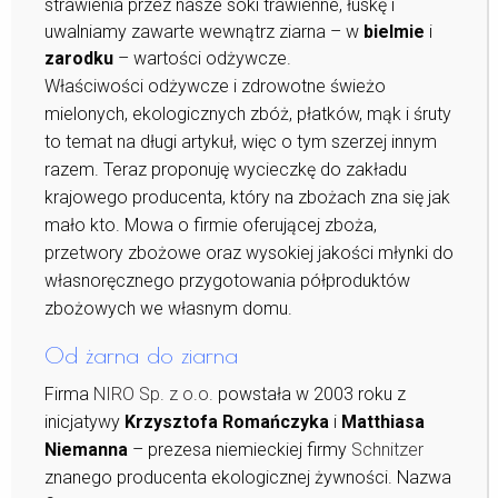
strawienia przez nasze soki trawienne, łuskę i
uwalniamy zawarte wewnątrz ziarna – w
bielmie
i
zarodku
– wartości odżywcze.
Właściwości odżywcze i zdrowotne świeżo
mielonych, ekologicznych zbóż, płatków, mąk i śruty
to temat na długi artykuł, więc o tym szerzej innym
razem. Teraz proponuję wycieczkę do zakładu
krajowego producenta, który na zbożach zna się jak
mało kto. Mowa o firmie oferującej zboża,
przetwory zbożowe oraz wysokiej jakości młynki do
własnoręcznego przygotowania półproduktów
zbożowych we własnym domu.
Od żarna do ziarna
Firma
NIRO Sp. z o.o.
powstała w 2003 roku z
inicjatywy
Krzysztofa Romańczyka
i
Matthiasa
Niemanna
– prezesa niemieckiej firmy
Schnitzer
znanego producenta ekologicznej żywności. Nazwa