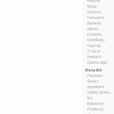
Historia
Misja i
wartości
Hurtownie
Badania
jakości
produktu
Certyfikaty i
nagrody
O nas w
mediach
Galeria zdjęć
Oferta BIO
Pieczywo
Świeżo
wypiekane
chleby od Niro
Bio
Makarony
Przetwory