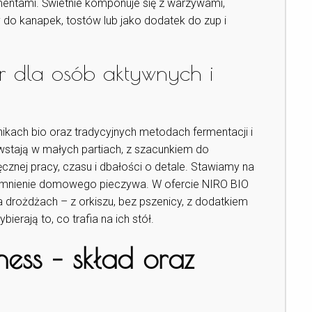
ermentami. Świetnie komponuje się z warzywami,
o kanapek, tostów lub jako dodatek do zup i
r dla osób aktywnych i
ikach bio oraz tradycyjnych metodach fermentacji i
stają w małych partiach, z szacunkiem do
ęcznej pracy, czasu i dbałości o detale. Stawiamy na
spomnienie domowego pieczywa. W ofercie NIRO BIO
a drożdżach – z orkiszu, bez pszenicy, z dodatkiem
ierają to, co trafia na ich stół.
ness – skład oraz