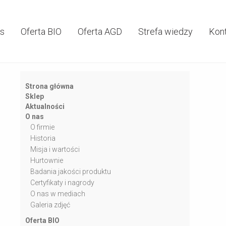
as
Oferta BIO
Oferta AGD
Strefa wiedzy
Kon
Strona główna
Sklep
Aktualności
O nas
O firmie
Historia
Misja i wartości
Hurtownie
Badania jakości produktu
Certyfikaty i nagrody
O nas w mediach
Galeria zdjęć
Oferta BIO