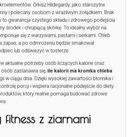
ikroelementów. Orkisz Hildegardy, jako starożytne
wienny i polecany osobom z wrażliwym żołądkiem. Brak
 to gwarancja czystego składu i zdrowego podejścia
ny środek i chrupiącą skórkę. To idealny wybór na
komponuje się z warzywami, pastami i serkami. Chleb
a zapas, a po odmrożeniu będzie smakował
dpiec lub odświeżyć w tosterze.
 w aktualne potrzeby osób liczących kalorie oraz
e osób zastanawia się,
ile kalorii ma kromka chleba
ii w ciągu dnia. Dzięki wysokiej zawartości błonnika i
ontrolę porcji i wspiera racjonalne podejście do diety
h produktów, który realnie pomaga budować zdrowe
wa.
fitness z ziarnami