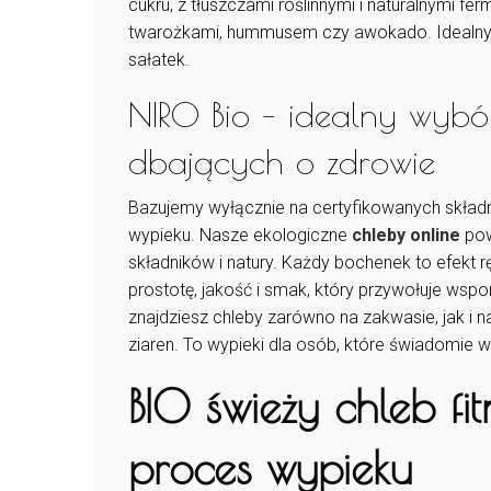
cukru, z tłuszczami roślinnymi i naturalnymi f
twarożkami, hummusem czy awokado. Idealny d
sałatek.
NIRO Bio – idealny wybó
dbających o zdrowie
Bazujemy wyłącznie na certyfikowanych składn
wypieku. Nasze ekologiczne
chleby online
pow
składników i natury. Każdy bochenek to efekt r
prostotę, jakość i smak, który przywołuje w
znajdziesz chleby zarówno na zakwasie, jak i n
ziaren. To wypieki dla osób, które świadomie wyb
BIO świeży chleb fit
proces wypieku