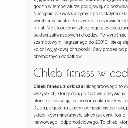
godzin w temperaturze pokojowej, co pozwala
Następnie zakwas łączymy z pozostałymi skład
wyrabiamy ciasto. Po uzyskaniu odpowiedniej s
minut. Nie stosujemy sztucznego przyspieszania
bakterii zakwasowych i drożdży. Po wyrośnięci
szamotowymi nagrzanego do 200°C i pieką si
kolor i wyjątkową chrupkość. Cały proces od 
chemicznych dodatków.
Chleb fitness w cod
Chleb fitness z orkiszu
Hildegardowego to św
wszystkich, którzy dbają o zdrowe odżywianie.
błonnika sprawiają, że poziom cukru we krwi ro
Dzięki połączeniu ziaren i pełnoziarnistej mąki,
składników mineralnych, takich jak cynk, fosfo
nerwowego i odpornościowego. To chleb, któr