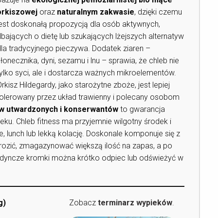
orkiszowej
oraz
naturalnym zakwasie
, dzięki czemu
jest doskonałą propozycją dla osób aktywnych,
dbających o dietę lub szukających lżejszych alternatyw
dla tradycyjnego pieczywa. Dodatek ziaren –
łonecznika, dyni, sezamu i lnu – sprawia, że chleb nie
tylko syci, ale i dostarcza ważnych mikroelementów.
rkisz Hildegardy, jako starożytne zboże, jest lepiej
tolerowany przez układ trawienny i polecany osobom
ów utwardzonych i konserwantów
to gwarancja
ku. Chleb fitness ma przyjemnie wilgotny środek i
e, lunch lub lekką kolację. Doskonale komponuje się z
rozić, zmagazynować większą ilość na zapas, a po
dyncze kromki można krótko odpiec lub odświeżyć w
g)
Zobacz
terminarz wypieków
.