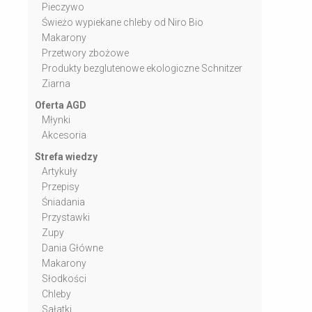
Pieczywo
Świeżo wypiekane chleby od Niro Bio
Makarony
Przetwory zbożowe
Produkty bezglutenowe ekologiczne Schnitzer
Ziarna
Oferta AGD
Młynki
Akcesoria
Strefa wiedzy
Artykuły
Przepisy
Śniadania
Przystawki
Zupy
Dania Główne
Makarony
Słodkości
Chleby
Sałatki