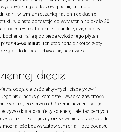
 wydobyć z mąki orkiszowej pełnię aromatu.
nikami, w tym z mieszanką nasion, i dokładnie
truktury ciasto pozostaje do wyrastania na około 30
 procesu – ciasto rośnie naturalnie, dzięki pracy
u bochenki trafiają do pieca wyłożonego płytami
ę przez
45-60 minut
. Ten etap nadaje skórce złoty
początku do końca odbywa się bez użycia
ziennej diecie
ietna opcja dla osób aktywnych, diabetyków i
 Jego niski indeks glikemiczny i wysoka zawartość
śnie wolniej, co sprzyja dłuższemu uczuciu sytości.
 pieczywo dostarcza nie tylko energii, ale też cennych
r czy żelazo. Ekologiczny orkisz wspiera pracę układu
y można jeść bez wyrzutów sumienia – bez dodatku