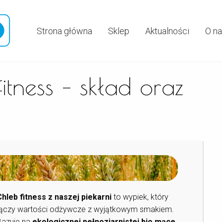
Strona główna
Sklep
Aktualności
O n
itness – skład oraz
Chleb fitness z naszej piekarni
to wypiek, który
łączy wartości odżywcze z wyjątkowym smakiem.
Bazuje na
ekologicznej
pełnoziarnistej bio mące