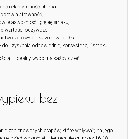
ość i elastyczność chleba,
poprawia strawność,
wi elastyczność i głębię smaku,
e wartości odżywcze,
ctwo zdrowych tłuszczów i białka,
 do uzyskania odpowiedniej konsystencji i smaku.
nością – idealny wybór na każdy dzień.
wypieku bez
annie zaplanowanych etapów, które wpływają na jego
emy dzień wcześniej – fermentuje on przez 16-18