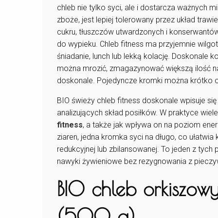
chleb nie tylko syci, ale i dostarcza ważnych m
zboże, jest lepiej tolerowany przez układ tra
cukru, tłuszczów utwardzonych i konserwantów
do wypieku. Chleb fitness ma przyjemnie wilgot
śniadanie, lunch lub lekką kolację. Doskonale 
można mrozić, zmagazynować większą ilość n
doskonale. Pojedyncze kromki można krótko o
BIO świeży chleb fitness doskonale wpisuje się
analizujących skład posiłków. W praktyce wiel
fitness
, a także jak wpływa on na poziom energ
ziaren, jedna kromka syci na długo, co ułatwia k
redukcyjnej lub zbilansowanej. To jeden z tyc
nawyki żywieniowe bez rezygnowania z pieczy
BIO chleb orkiszowy 
(500 g)