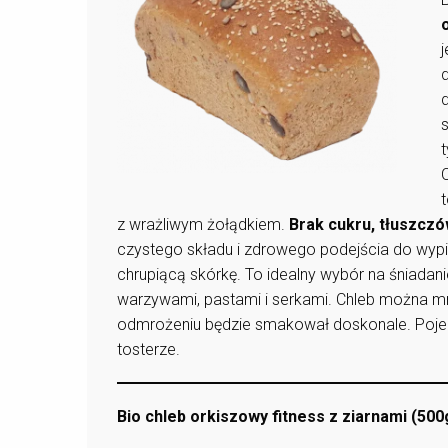
s
O
z wrażliwym żołądkiem.
Brak cukru, tłuszcz
czystego składu i zdrowego podejścia do wypie
chrupiącą skórkę. To idealny wybór na śniadani
warzywami, pastami i serkami. Chleb można m
odmrożeniu będzie smakował doskonale. Poje
tosterze.
Bio chleb orkiszowy fitness z ziarnami (500