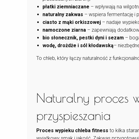
płatki ziemniaczane
– wpływają na wilgotn
naturalny zakwas
– wspiera fermentację i 
ciasto z mąki orkiszowej
– nadaje wypieko
namoczone ziarna
– zapewniają dodatkow
bio słonecznik, pestki dyni i sezam
– boga
wodę, drożdże i sól
kłodawską
– niezbędne
To chleb, który łączy naturalność z funkcjonal
Naturalny proces 
przyspieszania
Proces wypieku chleba fitness
to kilka star
wyjątkowy smak i jakość. Zakwas przygotowuj