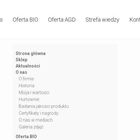
as
Oferta BIO
Oferta AGD
Strefa wiedzy
Kon
Strona główna
Sklep
Aktualności
O nas
O firmie
Historia
Misja i wartości
Hurtownie
Badania jakości produktu
Certyfikaty i nagrody
O nas w mediach
Galeria zdjęć
Oferta BIO