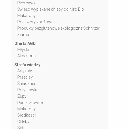
Pieczywo
Świeżo wypiekane chleby od Niro Bio
Makarony
Przetwory zbożowe
Produkty bezglutenowe ekologiczne Schnitzer
Ziarna
Oferta AGD
Młynki
Akcesoria
Strefa wiedzy
Artykuły
Przepisy
Śniadania
Przystawki
Zupy
Dania Główne
Makarony
Słodkości
Chleby
Sałatki