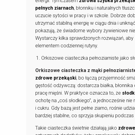
energii. Tymczasem
zdrowa szybka przekąs
pełnych ziarnach
, błonniku i naturalnych tłus
uczucie sytości w pracy i w szkole. Dobrze d
utrzymać stabilną energię w ciągu dnia i unikn
pokazują, że świadome wybory żywieniowe ni
Wystarczy kilka sprawdzonych rozwiązań, aby
elementem codziennej rutyny.
Orkiszowe ciasteczka pełnoziarniste jako s
Orkiszowe ciasteczka z mąki pełnoziarnist
zdrowe przekąski
, bo łączą przyjemność sm
gęstość odżywczą: dostarcza białka, błonnika 
pracę mięśni. W praktyce oznacza to, że
słodk
ochotę na „coś słodkiego”, a jednocześnie nie 
i cukru. Gdy bazą jest pełne ziarno, rośnie udzia
bardziej stabilne, co sprzyja skupieniu podczas 
Takie ciasteczka świetnie działają jako
zdrowe