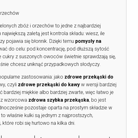
 orzechów
elonych zbóż i orzechów to jedne z najbardziej
największą zaletą jest kontrola składu: wiesz, ile
czy pojawia się błonnik. Dzięki temu
pomysły na
ać do celu: pod koncentrację, pod dłuższą sytość
lne cukry z suszonych owoców świetnie sprawdzają się,
ześnie chcesz uniknąć przypadkowych słodyczy.
 popularne zastosowania: jako
zdrowe przekąski do
wy, czyli
zdrowe przekąski do kawy
w wersji bardziej
bardziej miękkie albo bardziej zwarte, więc łatwo je
ęcz wzorcowa
zdrowa szybka przekąska
, bo jest
ednocześnie pozostaje oparta na prostym składzie w
, to właśnie kulki są jednym z najprostszych,
i
, które robi się hurtowo na kilka dni.