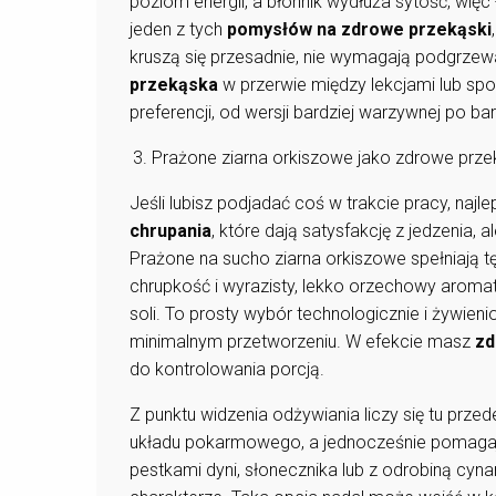
poziom energii, a błonnik wydłuża sytość, więc 
jeden z tych
pomysłów na zdrowe przekąski
kruszą się przesadnie, nie wymagają podgrzewa
przekąska
w przerwie między lekcjami lub sp
preferencji, od wersji bardziej warzywnej po b
Prażone ziarna orkiszowe jako zdrowe prze
Jeśli lubisz podjadać coś w trakcie pracy, naj
chrupania
, które dają satysfakcję z jedzenia,
Prażone na sucho ziarna orkiszowe spełniają t
chrupkość i wyrazisty, lekko orzechowy aromat
soli. To prosty wybór technologicznie i żywien
minimalnym przetworzeniu. W efekcie masz
zd
do kontrolowania porcją.
Z punktu widzenia odżywiania liczy się tu przed
układu pokarmowego, a jednocześnie pomagaj
pestkami dyni, słonecznika lub z odrobiną cyna