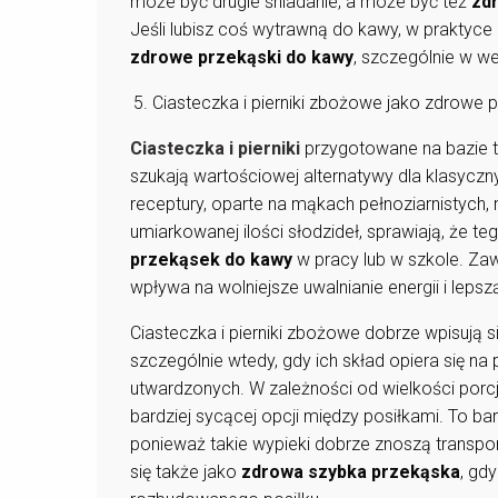
może być drugie śniadanie, a może być też
zd
Jeśli lubisz coś wytrawną do kawy, w praktyce
zdrowe przekąski do kawy
, szczególnie w we
Ciasteczka i pierniki zbożowe jako zdrowe 
Ciasteczka i pierniki
przygotowane na bazie tr
szukają wartościowej alternatywy dla klasy
receptury, oparte na mąkach pełnoziarnistych,
umiarkowanej ilości słodzideł, sprawiają, że te
przekąsek do kawy
w pracy lub w szkole. Z
wpływa na wolniejsze uwalnianie energii i lepsz
Ciasteczka i pierniki zbożowe dobrze wpisują s
szczególnie wtedy, gdy ich skład opiera się na
utwardzonych. W zależności od wielkości porc
bardziej sycącej opcji między posiłkami. To b
ponieważ takie wypieki dobrze znoszą transpor
się także jako
zdrowa szybka przekąska
, gd