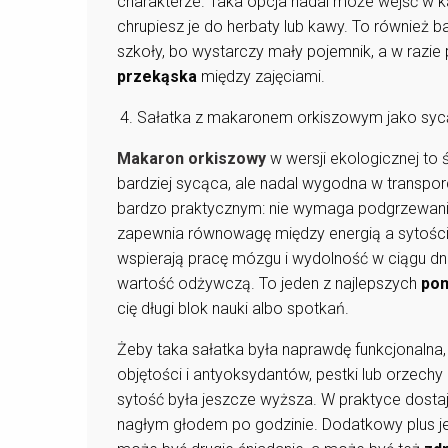
charakterze. Taka opcja nadal może wejść w k
chrupiesz je do herbaty lub kawy. To również 
szkoły, bo wystarczy mały pojemnik, a w razie
przekąska
między zajęciami.
Sałatka z makaronem orkiszowym jako syc
Makaron orkiszowy
w wersji ekologicznej to 
bardziej sycąca, ale nadal wygodna w transpo
bardzo praktycznym: nie wymaga podgrzewania
zapewnia równowagę między energią a sytośc
wspierają pracę mózgu i wydolność w ciągu dnia,
wartość odżywczą. To jeden z najlepszych
pom
cię długi blok nauki albo spotkań.
Żeby taka sałatka była naprawdę funkcjonalna,
objętości i antyoksydantów, pestki lub orzechy d
sytość była jeszcze wyższa. W praktyce dosta
nagłym głodem po godzinie. Dodatkowy plus jest