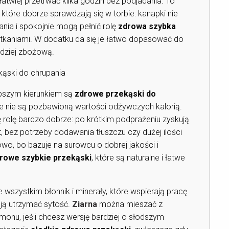
łatwiej przetrwać kilka godzin bez podjadania. To
, które dobrze sprawdzają się w torbie: kanapki nie
nia i spokojnie mogą pełnić rolę
zdrowa szybka
otkaniami. W dodatku da się je łatwo dopasować do
ardziej zbożową.
kąski do chrupania
lepszym kierunkiem są
zdrowe przekąski do
 ale nie są pozbawioną wartości odżywczych kalorią.
ę rolę bardzo dobrze: po krótkim podprażeniu zyskują
, bez potrzeby dodawania tłuszczu czy dużej ilości
iowo, bo bazuje na surowcu o dobrej jakości i
rowe szybkie przekąski
, które są naturalne i łatwe
e wszystkim błonnik i minerały, które wspierają pracę
ą utrzymać sytość.
Ziarna
można mieszać z
monu, jeśli chcesz wersję bardziej o słodszym