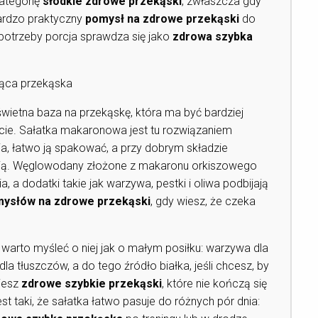
ategorię
słodkie zdrowe przekąski
, zwłaszcza gdy
bardzo praktyczny
pomysł na zdrowe przekąski
do
 potrzeby porcja sprawdza się jako
zdrowa szybka
ąca przekąska
świetna baza na przekąskę, która ma być bardziej
rcie. Sałatka makaronowa jest tu rozwiązaniem
, łatwo ją spakować, a przy dobrym składzie
ią. Węglowodany złożone z makaronu orkiszowego
 a dodatki takie jak warzywa, pestki i oliwa podbijają
ysłów na zdrowe przekąski
, gdy wiesz, że czeka
 warto myśleć o niej jak o małym posiłku: warzywa dla
la tłuszczów, a do tego źródło białka, jeśli chcesz, by
jesz
zdrowe szybkie przekąski
, które nie kończą się
 taki, że sałatka łatwo pasuje do różnych pór dnia: