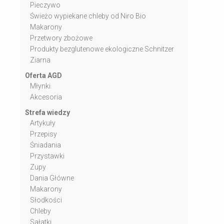
Pieczywo
Świeżo wypiekane chleby od Niro Bio
Makarony
Przetwory zbożowe
Produkty bezglutenowe ekologiczne Schnitzer
Ziarna
Oferta AGD
Młynki
Akcesoria
Strefa wiedzy
Artykuły
Przepisy
Śniadania
Przystawki
Zupy
Dania Główne
Makarony
Słodkości
Chleby
Sałatki