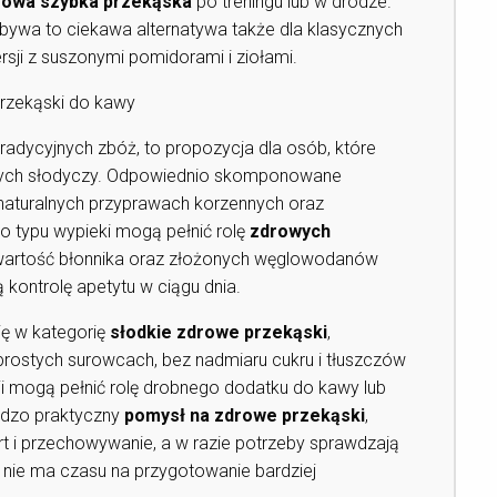
rowa szybka przekąska
po treningu lub w drodze.
 bywa to ciekawa alternatywa także dla klasycznych
rsji z suszonymi pomidorami i ziołami.
przekąski do kawy
adycyjnych zbóż, to propozycja dla osób, które
cznych słodyczy. Odpowiednio skomponowane
 naturalnych przyprawach korzennych oraz
go typu wypieki mogą pełnić rolę
zdrowych
awartość błonnika oraz złożonych węglowodanów
ą kontrolę apetytu w ciągu dnia.
ię w kategorię
słodkie zdrowe przekąski
,
 prostych surowcach, bez nadmiaru cukru i tłuszczów
ji mogą pełnić rolę drobnego dodatku do kawy lub
ardzo praktyczny
pomysł na zdrowe przekąski
,
t i przechowywanie, a w razie potrzeby sprawdzają
y nie ma czasu na przygotowanie bardziej