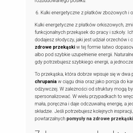
rozbudowanego posiłku.
Kulki energetyczne z płatków zbożowych i
Kulki energetyczne z płatków orkiszowych, zmi
funkcjonalnych przekąsek do pracy i szkoły. Ich 
dodajesz słodyczy, jaki jest udział orzechów i 
zdrowe przekąski
w tej formie łatwo dopasow
albo pod szybkie uzupełnienie energii. Natura
gdy potrzebujesz szybkiego energii, a jednoc
To przekąska, która dobrze wpisuje się w dwa
chrupania
w ciągu dnia oraz jako porcja do ka
odżywczej. W zależności od struktury mogą być 
spersonalizować. W wielu przypadkach to wr
mała, poręczna i daje odczuwalną energię, a j
składzie. Jeśli potrzebujesz kolejnych inspiracji
powtarzalnych
pomysły na zdrowe przekąsk