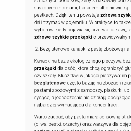
sztucznych dodatków, żeby smakowały dobrze. 
suszonymi morelami, bananem albo niewielką il
pestkach. Dzięki temu powstaje
zdrowa szybk
dni i trzymać w pojemniku. W praktyce to także
wyborów: kiedy pojawia się przerwa na kawę,
zdrowe szybkie przekąski
o przewidywalnym s
Bezglutenowe kanapki z pastą zbożową na d
Kanapki na bazie ekologicznego pieczywa be
przekąski
dla osób, które chcą ograniczyć glu
czy szkoły. Klucz tkwi w jakości pieczywa: im p
bezglutenowe
często bazują na zbożach i zia
pastami zbożowymi z samopszy, płaskurki lub
sycące, a jednocześnie nie działają obciążają
najbardziej wymagająca dla koncentracji.
Warto zadbać, aby pasta miała sensowną strukt
(oliwa, pestki, orzechy) oraz warzywa dla objęt