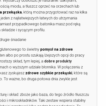
Wystarczy dosłodzić je naturalnie: daktylami,
ością miodu, a tłuszcz oprzeć na orzechach lub
a przekąska
, którą można przygotować raz na kilka
 jeden z najłatwiejszych łatwych do utrzymania
 zamiast przypadkowego batonika masz pod ręką
kładzie i sycącym profilu.
rugie śniadanie
zglutenowego to świetny
pomysł na zdrowe
ten albo po prostu szukają lżejszych opcji do pracy
rostszy skład, tym lepiej, a
dobre produkty
rnach o wyższym udziale błonnika. W połączeniu z
 kasz zyskujesz
zdrowe szybkie przekąski
, które są
co. To ważne, bo druga połowa dnia zwykle jest
urę i skład: zboże jako baza, do tego źródło tłuszczu
ości i mikroskładników. Taki zestaw wspiera stabilny