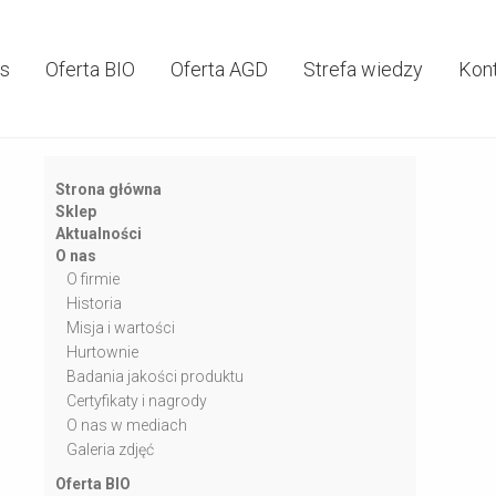
as
Oferta BIO
Oferta AGD
Strefa wiedzy
Kon
Strona główna
Sklep
Aktualności
O nas
O firmie
Historia
Misja i wartości
Hurtownie
Badania jakości produktu
Certyfikaty i nagrody
O nas w mediach
Galeria zdjęć
Oferta BIO